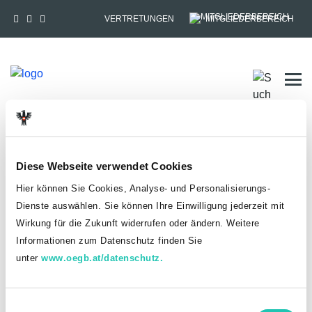
VERTRETUNGEN
MITGLIEDERBEREICH
Tog
HOME
MITGLIEDSCHAFT
Diese Webseite verwendet Cookies
Anmelden
Hier können Sie Cookies, Analyse- und Personalisierungs-
Du hast bereits einen goed.at-Account?
Dienste auswählen. Sie können Ihre Einwilligung jederzeit mit
Wirkung für die Zukunft widerrufen oder ändern. Weitere
ANMELDEN
Informationen zum Datenschutz finden Sie
unter
www.oegb.at/datenschutz.
Noch kein goed.at-Account? Jetzt registrieren!
E