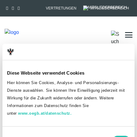
VERTRETUNGEN
MITGLIEDERBEREICH
Tog
HOME
MITGLIEDSCHAFT
Diese Webseite verwendet Cookies
Anmelden
Hier können Sie Cookies, Analyse- und Personalisierungs-
Du hast bereits einen goed.at-Account?
Dienste auswählen. Sie können Ihre Einwilligung jederzeit mit
Wirkung für die Zukunft widerrufen oder ändern. Weitere
ANMELDEN
Informationen zum Datenschutz finden Sie
unter
www.oegb.at/datenschutz.
Noch kein goed.at-Account? Jetzt registrieren!
E